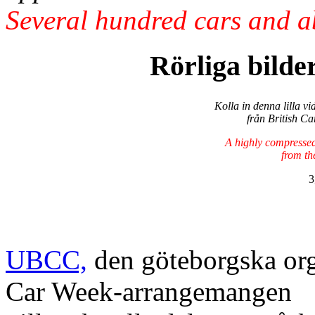
Several hundred cars and ab
Rörliga bilde
Kolla in denna lilla vi
från British C
A highly compresse
from th
3
UBCC,
den göteborgska org
Car Week-arrangemangen