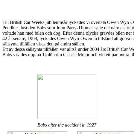
Till British Car Weeks jubileumsår lyckades vi övertala Owen Wyn-Ow
Pendine. Just den Babs som John Parry-Thomas satte det närmast ofat
voltade han med bilen och dog. Efter denna olycka grävdes bilen ner 
42 år senare, 1969, lyckades Owen Wyn-Owen få tillstånd att gräva upp
sällsynta tillfällen visas den på andra ställen.
Ett av dessa sällsynta tillfällen var alltså under 2004 års British Car 
Babs visades upp på Tjolöholm Classic Motor och vid ett par andra til
Babs after the accident in 1927